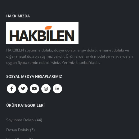
HAKKIMIZDA
HAKBİLEN soyunma dolabı, dosya dolabı, arşiv dolabı, emanet dolabı ve
diğer metal dolap satışımız vardır. Ürünlerde farklı model ve renklerde en
uygun fiyata temin edebilirsiniz. Yerimiz İstanbul’dadır.
SOSYAL MEDYA HESAPLARIMIZ
ÜRÜN KATEGORİLERİ
Soyunma Dolabı
(44)
Dosya Dolabı
(5)