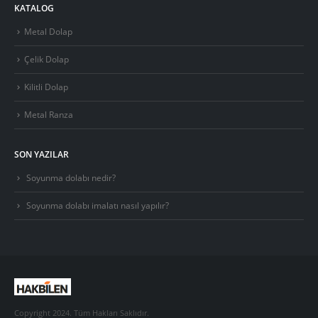
KATALOG
Metal Dolap
Çelik Dolap
Kilitli Dolap
Metal Ranza
SON YAZILAR
Soyunma dolabı nedir?
Soyunma dolabı imalatı nasıl yapılır?
Copyright 2024. Tüm Hakları Saklıdır.