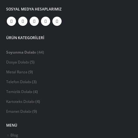
SOSYAL MEDYA HESAPLARIMIZ
ÜRÜN KATEGORİLERİ
Soyunma Dolabı
(44)
Dosya Dolabı
(5)
Metal Ranza
(9)
Telefon Dolabı
(3)
Temizlik Dolabı
(4)
Kartoteks Dolabı
(4)
Emanet Dolabı
(9)
MENÜ
Blog