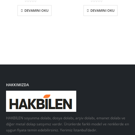
0
5 üzerinden
0
5 üzerinden
DEVAMINI OKU
DEVAMINI OKU
HAKKIMIZDA
HAKBİLEN soyunma dolabı, dosya dolabı, arşiv dolabı, emanet dolabı ve
diğer metal dolap satışımız vardır. Ürünlerde farklı model ve renklerde en
uygun fiyata temin edebilirsiniz. Yerimiz İstanbul’dadır.