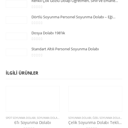
Renkli Çok Gözlü Dolap Öğretmen, Sınıf ve Emanet Dolabı
0
5 üzerinden
Dörtlü Soyunma Personel Soyunma Dolabı – Eğimli Plastik Ayaklı
0
5 üzerinden
Dosya Dolabı 198'lık
0
5 üzerinden
Standart Altılı Personel Soyunma Dolabı
0
5 üzerinden
İLGILI ÜRÜNLER
SPOT SOYUNMA DOLABI
,
SOYUNMA DOLABI
SOYUNMA DOLABI
,
ÖZEL SOYUNMA DOLAPLARI
6’lı Soyunma Dolabı
Çelik Soyunma Dolabı Tekli Özel