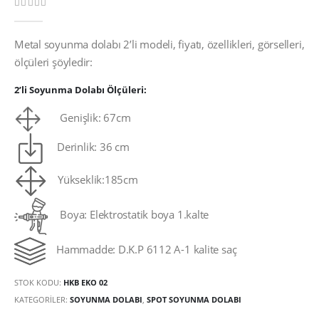
0
Metal soyunma dolabı 2’li modeli, fiyatı, özellikleri, görselleri,
ölçüleri şöyledir:
2’li Soyunma Dolabı Ölçüleri:
Genişlik: 67cm
Derinlik: 36 cm
Yükseklik:185cm
Boya: Elektrostatik boya 1.kalte
Hammadde: D.K.P 6112 A-1 kalite saç
STOK KODU:
HKB EKO 02
KATEGORILER:
SOYUNMA DOLABI
,
SPOT SOYUNMA DOLABI