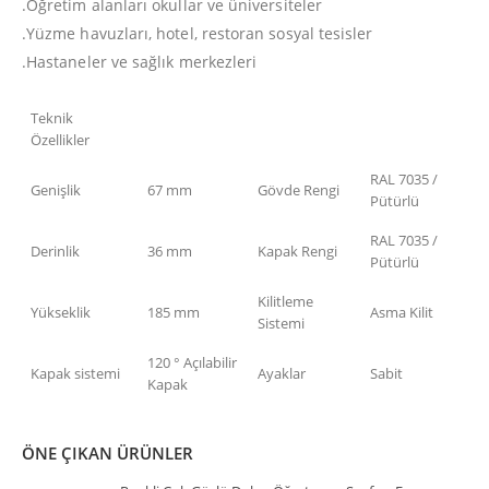
.Öğretim alanları okullar ve üniversiteler
.Yüzme havuzları, hotel, restoran sosyal tesisler
.Hastaneler ve sağlık merkezleri
Teknik
Özellikler
RAL 7035 /
Genişlik
67 mm
Gövde Rengi
Pütürlü
RAL 7035 /
Derinlik
36 mm
Kapak Rengi
Pütürlü
Kilitleme
Yükseklik
185 mm
Asma Kilit
Sistemi
120 ° Açılabilir
Kapak sistemi
Ayaklar
Sabit
Kapak
ÖNE ÇIKAN ÜRÜNLER